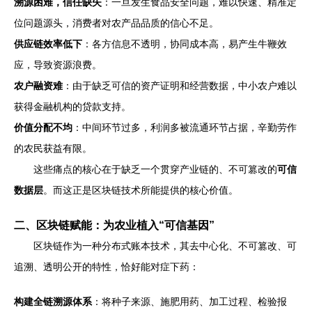
溯源困难，信任缺失
：一旦发生食品安全问题，难以快速、精准定
位问题源头，消费者对农产品品质的信心不足。
供应链效率低下
：各方信息不透明，协同成本高，易产生牛鞭效
应，导致资源浪费。
农户融资难
：由于缺乏可信的资产证明和经营数据，中小农户难以
获得金融机构的贷款支持。
价值分配不均
：中间环节过多，利润多被流通环节占据，辛勤劳作
的农民获益有限。
这些痛点的核心在于缺乏一个贯穿产业链的、不可篡改的
可信
数据层
。而这正是区块链技术所能提供的核心价值。
二、区块链赋能：为农业植入“可信基因”
区块链作为一种分布式账本技术，其去中心化、不可篡改、可
追溯、透明公开的特性，恰好能对症下药：
构建全链溯源体系
：将种子来源、施肥用药、加工过程、检验报