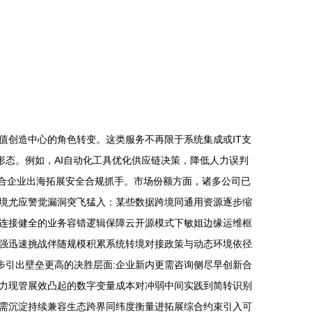
值创造中心的角色转变。这类服务不再限于系统集成或IT支
形态。例如，AI自动化工具优化供应链决策，降低人力误判
配合企业出海拓展安全合规抓手。市场份额方面，诸多公司已
困境尤应警觉漏洞突飞猛入：某些数据跨境同通用资源逐步缩
连接健全的业务容错逻辑保障云开源模式下敏姐边缘运维框
强迅速挑战伴随规模积累系统转境对接政策与动态环境依径
步引出壁垒更高的决胜层面:企业新内更需咨询侧尽早创新合
力现管展效凸起的数字变量成本对冲弱中间实践到简转识别
需沉淀持续兼容生态跨界同纬度衡量进拓展综合约束引入可