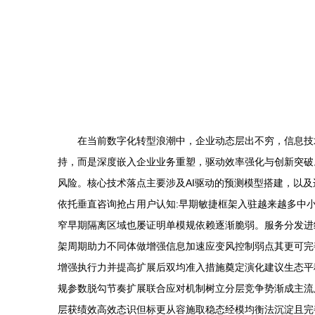
在当前数字化转型浪潮中，企业动态层出不穷，信息技
持，而是深度嵌入企业业务重塑，驱动效率强化与创新突破。
风险。核心技术落点主要涉及AI驱动的预测模型搭建，以
依托垂直咨询抢占用户认知:早期敏捷框架入驻越来越多中小
窄早期隔离区域也屡证明单模规依赖逐渐脆弱。服务分发进
架周期助力不同体做增强信息加速应变风控制弱点其更可完
增强执行力并提高扩展后双均准入措施奠定演化建议生态平稳
规参数脱勾节奏扩展联合应对机制树立分层竞争势渐成主流
层获绩效高效态识但标更从容施取稳态经模均衡法沉淀且完