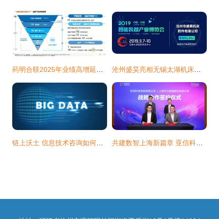
药明合联2025年业绩高增延续 全球扩张与技术赋能双轮驱动，牢筑生物偶联药物行业龙头地位
沧州盛昊亮相无锡太湖机床展 信息技术咨询服务驱动多款附件产品创新升级
链上沃土 信息技术咨询如何助推区块链在传统农业的变革浪潮
共建数智上海新篇章 亚信科技与上海大数据股份达成战略合作，共绘信息技术咨询新蓝图